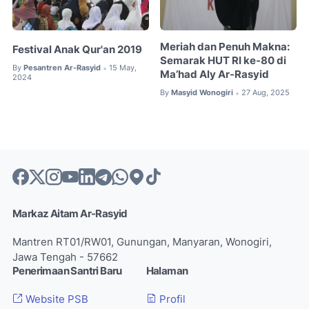
Meriah dan Penuh Makna:
Festival Anak Qur'an 2019
Semarak HUT RI ke-80 di
By
Pesantren Ar-Rasyid
15 May,
•
Ma’had Aly Ar-Rasyid
2024
By
Masyid Wonogiri
27 Aug, 2025
•
Markaz Aitam Ar-Rasyid
Mantren RT01/RW01, Gunungan, Manyaran, Wonogiri,
Jawa Tengah - 57662
Penerimaan Santri Baru
Halaman
Website PSB
Profil