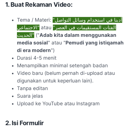
1. Buat Rekaman Video:
Tema / Materi:
"أدبنا في استخدام وسائل التواصل
الاجتماعي"
atau
"الفتات المستقيمات في العصر
الحديث"
("
Adab kita dalam menggunakan
media sosial
" atau "
Pemudi yang
istiqamah
di era modern
")
Durasi 4-5 menit
Menampilkan minimal setengah badan
Video baru (belum pernah di-upload atau
digunakan untuk keperluan lain).
Tanpa editan
Suara jelas
Upload ke YouTube atau Instagram
2. Isi Formulir