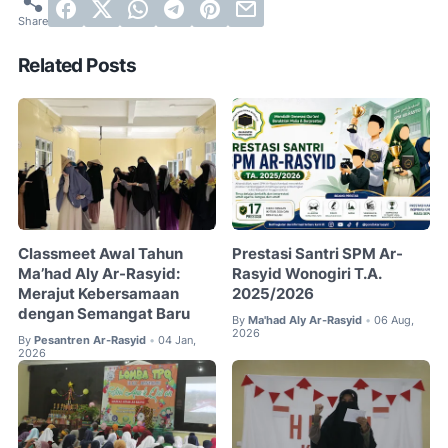
Related Posts
Classmeet Awal Tahun
Prestasi Santri SPM Ar-
Ma’had Aly Ar-Rasyid:
Rasyid Wonogiri T.A.
Merajut Kebersamaan
2025/2026
dengan Semangat Baru
By
Ma'had Aly Ar-Rasyid
06 Aug,
•
2026
By
Pesantren Ar-Rasyid
04 Jan,
•
2026