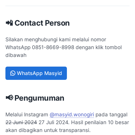
Ustadz Nopi Indrianto, B.Sh. M.H
📲 Contact Person
Ustadz Firman Priyanto, S.Pd.
Silakan menghubungi kami melalui nomor
WhatsApp 0851-8669-8998 dengan klik tombol
dibawah
WhatsApp Masyid
📢 Pengumuman
Melalui Instagram
@masyid.wonogiri
pada tanggal
22 Juni 2024
27 Juli 2024. Hasil penilaian 10 besar
akan dibagikan untuk transparansi.